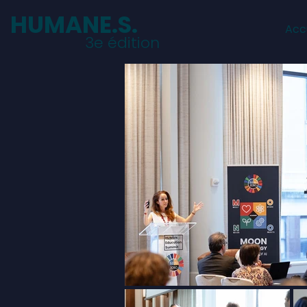
HUMANE.S.
Acc
3e édition